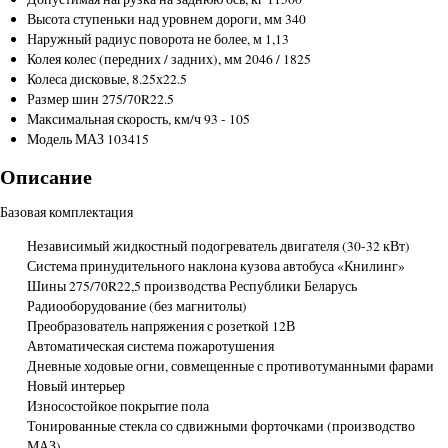
Высота ступеньки над уровнем дороги, мм
340
Наружный радиус поворота не более, м
1,13
Колея колес (передних / задних), мм
2046 / 1825
Колеса
дисковые, 8.25х22.5
Размер шин
275/70R22.5
Максимальная скорость, км/ч
93 - 105
Модель
МАЗ 103415
Описание
Базовая комплектация
Независимый жидкостный подогреватель двигателя (30-32 кВт)
Система принудительного наклона кузова автобуса «Книлинг»
Шины 275/70R22,5 производства Республики Беларусь
Радиооборудование (без магнитолы)
Преобразователь напряжения с розеткой 12В
Автоматическая система пожаротушения
Дневные ходовые огни, совмещенные с противотуманными фарами
Новый интерьер
Износостойкое покрытие пола
Тонированные стекла со сдвижными форточками (производство
МАЗ)